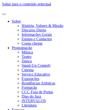
Saltar para o conteúdo principal
Sobre
História, Valores & Missão
Discurso Direto
Informações Gerais
Equipa e Contactos
Como chegar
Programação
Música
Teatro
Dança
Stand-Up Comedy
Cinema
Serviço Educativo
Exposições
Residências Artísticas
Formação
CCC Fora de Portas
Dias do Jazz
iNTERVALOS
Literatura
Espaços