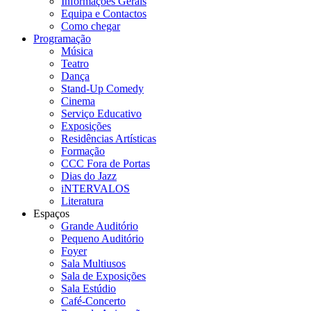
Informações Gerais
Equipa e Contactos
Como chegar
Programação
Música
Teatro
Dança
Stand-Up Comedy
Cinema
Serviço Educativo
Exposições
Residências Artísticas
Formação
CCC Fora de Portas
Dias do Jazz
iNTERVALOS
Literatura
Espaços
Grande Auditório
Pequeno Auditório
Foyer
Sala Multiusos
Sala de Exposições
Sala Estúdio
Café-Concerto