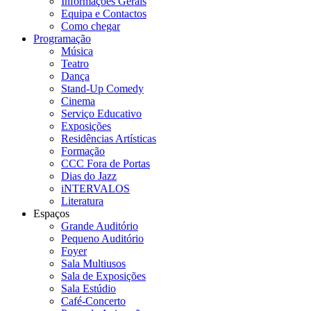
Informações Gerais
Equipa e Contactos
Como chegar
Programação
Música
Teatro
Dança
Stand-Up Comedy
Cinema
Serviço Educativo
Exposições
Residências Artísticas
Formação
CCC Fora de Portas
Dias do Jazz
iNTERVALOS
Literatura
Espaços
Grande Auditório
Pequeno Auditório
Foyer
Sala Multiusos
Sala de Exposições
Sala Estúdio
Café-Concerto