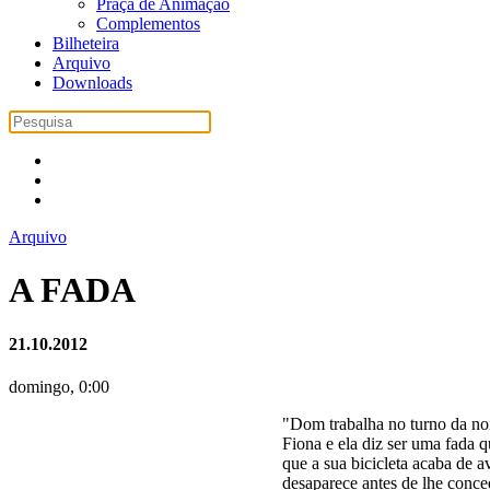
Praça de Animação
Complementos
Bilheteira
Arquivo
Downloads
Arquivo
A FADA
21.10.2012
domingo, 0:00
"
Dom trabalha no turno da no
Fiona e ela diz ser uma fada q
que a sua bicicleta acaba de a
desaparece antes de lhe conce