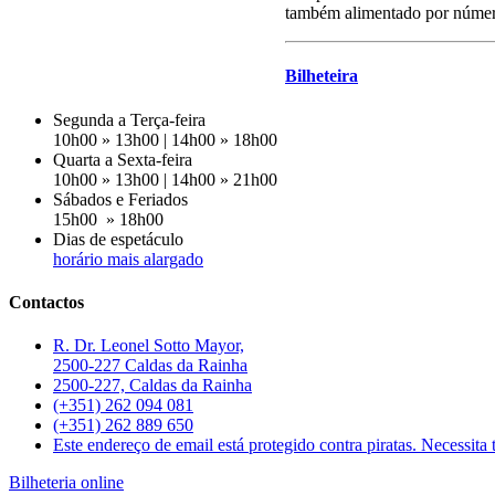
também alimentado por número
Bilheteira
Segunda a Terça-feira
10h00 » 13h00 | 14h00 » 18h00
Quarta a Sexta-feira
10h00 » 13h00 | 14h00 » 21h00
Sábados e Feriados
15h00 » 18h00
Dias de espetáculo
horário mais alargado
Contactos
R. Dr. Leonel Sotto Mayor,
2500-227 Caldas da Rainha
2500-227, Caldas da Rainha
(+351) 262 094 081
(+351) 262 889 650
Este endereço de email está protegido contra piratas. Necessita t
Bilheteria online