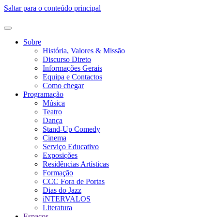
Saltar para o conteúdo principal
Sobre
História, Valores & Missão
Discurso Direto
Informações Gerais
Equipa e Contactos
Como chegar
Programação
Música
Teatro
Dança
Stand-Up Comedy
Cinema
Serviço Educativo
Exposições
Residências Artísticas
Formação
CCC Fora de Portas
Dias do Jazz
iNTERVALOS
Literatura
Espaços