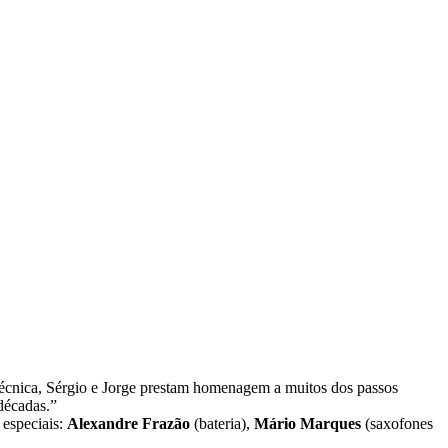
técnica, Sérgio e Jorge prestam homenagem a muitos dos passos
 décadas.”
 especiais:
Alexandre Frazão
(bateria),
Mário Marques
(saxofones