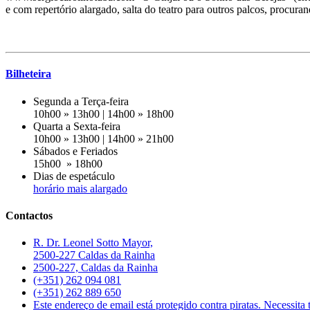
e com repertório alargado, salta do teatro para outros palcos, procura
Bilheteira
Segunda a Terça-feira
10h00 » 13h00 | 14h00 » 18h00
Quarta a Sexta-feira
10h00 » 13h00 | 14h00 » 21h00
Sábados e Feriados
15h00 » 18h00
Dias de espetáculo
horário mais alargado
Contactos
R. Dr. Leonel Sotto Mayor,
2500-227 Caldas da Rainha
2500-227, Caldas da Rainha
(+351) 262 094 081
(+351) 262 889 650
Este endereço de email está protegido contra piratas. Necessita t