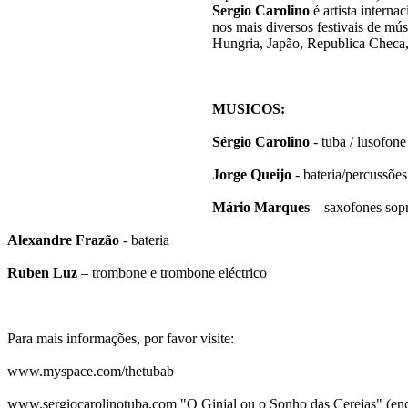
Sergio Carolino
é artista intern
nos mais diversos festivais de mú
Hungria, Japão, Republica Checa, 
MUSICOS:
Sérgio Carolino
- tuba / lusofone
Jorge Queijo
- bateria/percussões
Mário Marques
– saxofones sopr
Alexandre Frazão
- bateria
Ruben Luz
– trombone e trombone eléctrico
Para mais informações, por favor visite:
www.myspace.com/thetubab
www.sergiocarolinotuba.com "O Ginjal ou o Sonho das Cerejas" (en