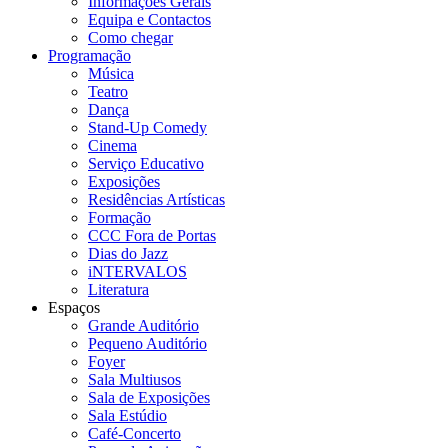
Informações Gerais
Equipa e Contactos
Como chegar
Programação
Música
Teatro
Dança
Stand-Up Comedy
Cinema
Serviço Educativo
Exposições
Residências Artísticas
Formação
CCC Fora de Portas
Dias do Jazz
iNTERVALOS
Literatura
Espaços
Grande Auditório
Pequeno Auditório
Foyer
Sala Multiusos
Sala de Exposições
Sala Estúdio
Café-Concerto