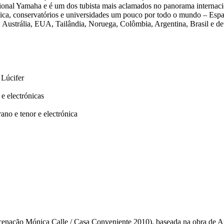
acional Yamaha e é um dos tubista mais aclamados no panorama internacio
sica, conservatórios e universidades um pouco por todo o mundo – Espa
Austrália, EUA, Tailândia, Noruega, Colômbia, Argentina, Brasil e deu
 Lúcifer
 e electrónicas
ano e tenor e electrónica
cenação Mónica Calle / Casa Conveniente 2010), baseada na obra de 