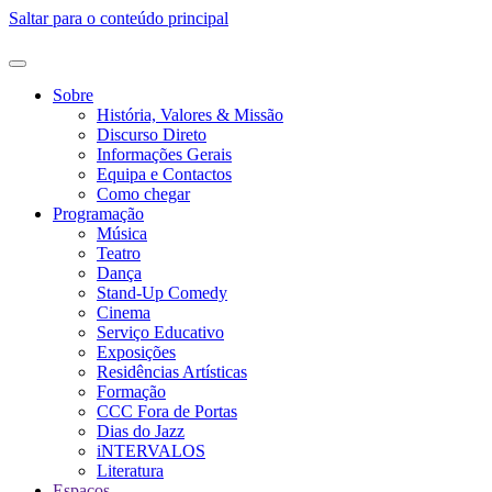
Saltar para o conteúdo principal
Sobre
História, Valores & Missão
Discurso Direto
Informações Gerais
Equipa e Contactos
Como chegar
Programação
Música
Teatro
Dança
Stand-Up Comedy
Cinema
Serviço Educativo
Exposições
Residências Artísticas
Formação
CCC Fora de Portas
Dias do Jazz
iNTERVALOS
Literatura
Espaços