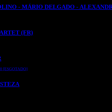
ROLINO - MÁRIO DELGADO - ALEXANDRE
UARTET (FR)
R
H30 [ESGOTADO]
ISTEZA