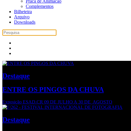
Praça de Animação
Complementos
Bilheteira
Arquivo
Downloads
Destaque
ENTRE OS PINGOS DA CHUVA
Exposição ESAD.CR 09 DE JULHO A 30 DE AGOSTO
Destaque