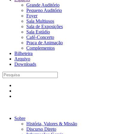
Grande Auditório
Pequeno Auditório
Foyer
Sala Multiusos
Sala de Exposições
Sala Estúdio
Café-Concerto
Praça de Animação
Complementos
Bilheteira
Arquivo
Downloads
Sobre
História, Valores & Missão
Discurso Direto