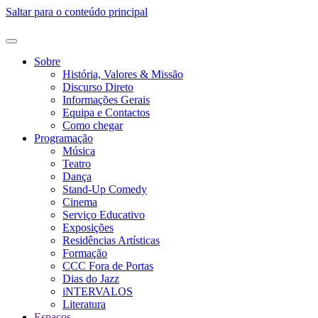
Saltar para o conteúdo principal
Sobre
História, Valores & Missão
Discurso Direto
Informações Gerais
Equipa e Contactos
Como chegar
Programação
Música
Teatro
Dança
Stand-Up Comedy
Cinema
Serviço Educativo
Exposições
Residências Artísticas
Formação
CCC Fora de Portas
Dias do Jazz
iNTERVALOS
Literatura
Espaços