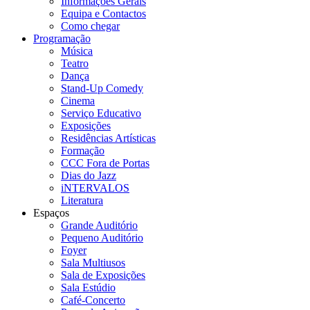
Informações Gerais
Equipa e Contactos
Como chegar
Programação
Música
Teatro
Dança
Stand-Up Comedy
Cinema
Serviço Educativo
Exposições
Residências Artísticas
Formação
CCC Fora de Portas
Dias do Jazz
iNTERVALOS
Literatura
Espaços
Grande Auditório
Pequeno Auditório
Foyer
Sala Multiusos
Sala de Exposições
Sala Estúdio
Café-Concerto