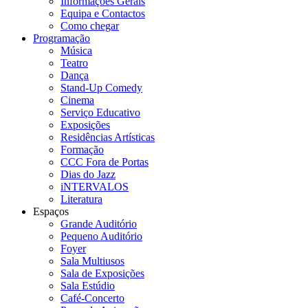
Informações Gerais
Equipa e Contactos
Como chegar
Programação
Música
Teatro
Dança
Stand-Up Comedy
Cinema
Serviço Educativo
Exposições
Residências Artísticas
Formação
CCC Fora de Portas
Dias do Jazz
iNTERVALOS
Literatura
Espaços
Grande Auditório
Pequeno Auditório
Foyer
Sala Multiusos
Sala de Exposições
Sala Estúdio
Café-Concerto