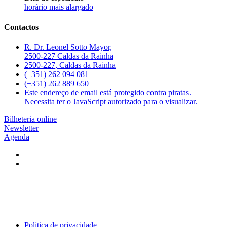
horário mais alargado
Contactos
R. Dr. Leonel Sotto Mayor,
2500-227 Caldas da Rainha
2500-227, Caldas da Rainha
(+351) 262 094 081
(+351) 262 889 650
Este endereço de email está protegido contra piratas.
Necessita ter o JavaScript autorizado para o visualizar.
Bilheteria online
Newsletter
Agenda
Politica de privacidade