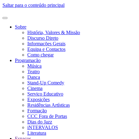
Saltar para o conteúdo principal
Sobre
História, Valores & Missão
Discurso Direto
Informações Gerais
Equipa e Contactos
Como chegar
Programação
Música
Teatro
Dança
Stand-Up Comedy
Cinema
Serviço Educativo
Exposições
Residências Artísticas
Formação
CCC Fora de Portas
Dias do Jazz
iNTERVALOS
Literatura
Espaços