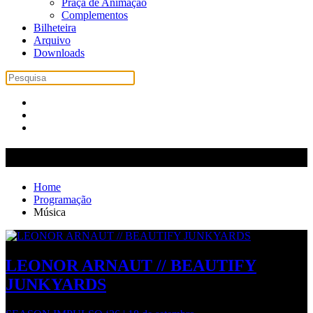
Praça de Animação
Complementos
Bilheteira
Arquivo
Downloads
Música
Home
Programação
Música
LEONOR ARNAUT // BEAUTIFY
JUNKYARDS