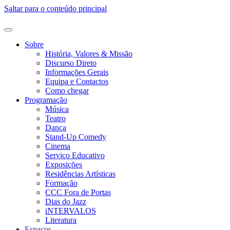
Saltar para o conteúdo principal
Sobre
História, Valores & Missão
Discurso Direto
Informações Gerais
Equipa e Contactos
Como chegar
Programação
Música
Teatro
Dança
Stand-Up Comedy
Cinema
Serviço Educativo
Exposições
Residências Artísticas
Formação
CCC Fora de Portas
Dias do Jazz
iNTERVALOS
Literatura
Espaços