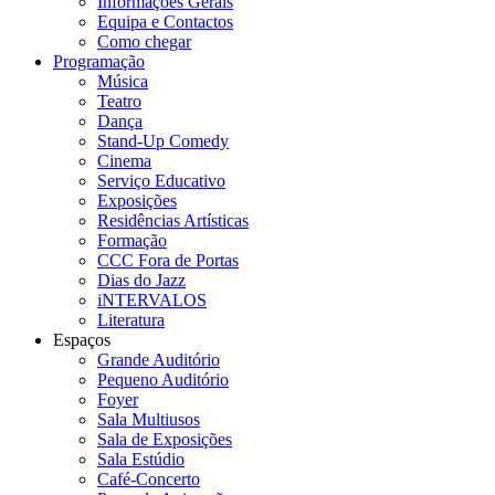
Informações Gerais
Equipa e Contactos
Como chegar
Programação
Música
Teatro
Dança
Stand-Up Comedy
Cinema
Serviço Educativo
Exposições
Residências Artísticas
Formação
CCC Fora de Portas
Dias do Jazz
iNTERVALOS
Literatura
Espaços
Grande Auditório
Pequeno Auditório
Foyer
Sala Multiusos
Sala de Exposições
Sala Estúdio
Café-Concerto