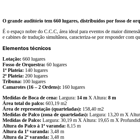
O
grande auditório tem 660 lugares, distribuídos por fosso de or
É o espaço nobre do C.C.C, área ideal para eventos de maior dimensão
e cabines de tradução simultânea, caracteriza-se por responder com qu
Elementos técnicos
Lotação:
660 lugares
Fosso de Orquestra:
60 lugares
1ª Plateia:
140 lugares
2ª Plateia:
200 lugares
Tribuna:
100 lugares
Camarotes (16 – 2 Ordens):
160 lugares
Medidas de Boca de cena:
Largura:
14 m
X Altura:
8 m
Área total do palco:
603,19 m2
Área de representação (quarteladas):
158,40 m2
Medidas de Palco (zona de quarteladas):
Largura: 13,20 m X Altur
Medidas de Palco:
Largura: 30,19 m X Altura: 19,65 m X Profundid
Altura do Palco à 1ª varanda:
8,15 m
Altura da 1ª varanda:
3,48 m
Altura da 2ª varanda:
3,48 m