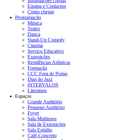
Informações Gerais
Equipa e Contactos
Como chegar
Programação
Música
Teatro
Dança
Stand-Up Comedy
Cinema
Serviço Educativo
Exposições
Residências Artísticas
Formação
CCC Fora de Portas
Dias do Jazz
iNTERVALOS
Literatura
Espaços
Grande Auditório
Pequeno Auditório
Foyer
Sala Multiusos
Sala de Exposições
Sala Estúdio
Café-Concerto