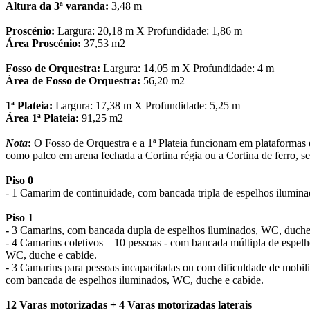
Altura da 3ª varanda:
3,48 m
Proscénio:
Largura: 20,18 m X Profundidade: 1,86 m
Área Proscénio:
37,53 m2
Fosso de Orquestra:
Largura: 14,05 m X Profundidade: 4 m
Área de Fosso de Orquestra:
56,20 m2
1ª Plateia:
Largura: 17,38 m X Profundidade: 5,25 m
Área 1ª Plateia:
91,25 m2
Nota
:
O Fosso de Orquestra e a 1ª Plateia funcionam em plataformas el
como palco em arena fechada a Cortina régia ou a Cortina de ferro, se
Piso 0
- 1 Camarim de continuidade, com bancada tripla de espelhos ilumin
Piso 1
-
3 Camarins, com bancada dupla de espelhos iluminados, WC, duche
- 4 Camarins coletivos – 10 pessoas - com bancada múltipla de espelh
WC, duche e cabide.
- 3 Camarins para pessoas incapacitadas ou com dificuldade de mobil
com bancada de espelhos iluminados, WC, duche e cabide.
12 Varas motorizadas + 4 Varas motorizadas laterais