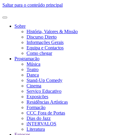
Saltar para o conteúdo principal
Sobre
História, Valores & Missão
Discurso Direto
Informações Gerais
Equipa e Contactos
Como chegar
Programação
Música
Teatro
Dança
Stand-Up Comedy
Cinema
Serviço Educativo
Exposições
Residências Artísticas
Formação
CCC Fora de Portas
Dias do Jazz
iNTERVALOS
Literatura
Espaços