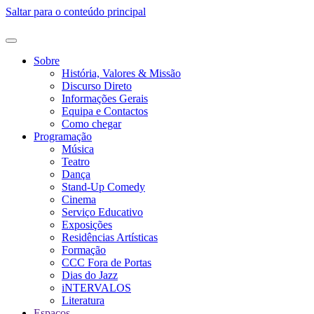
Saltar para o conteúdo principal
Sobre
História, Valores & Missão
Discurso Direto
Informações Gerais
Equipa e Contactos
Como chegar
Programação
Música
Teatro
Dança
Stand-Up Comedy
Cinema
Serviço Educativo
Exposições
Residências Artísticas
Formação
CCC Fora de Portas
Dias do Jazz
iNTERVALOS
Literatura
Espaços