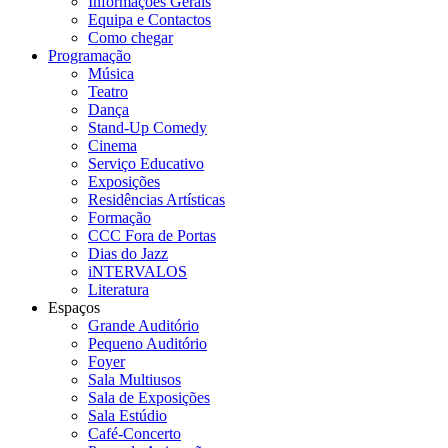
Informações Gerais
Equipa e Contactos
Como chegar
Programação
Música
Teatro
Dança
Stand-Up Comedy
Cinema
Serviço Educativo
Exposições
Residências Artísticas
Formação
CCC Fora de Portas
Dias do Jazz
iNTERVALOS
Literatura
Espaços
Grande Auditório
Pequeno Auditório
Foyer
Sala Multiusos
Sala de Exposições
Sala Estúdio
Café-Concerto