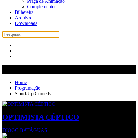
Praça de Animação
Complementos
Bilheteira
Arquivo
Downloads
Stand-Up Comedy
Home
Programação
Stand-Up Comedy
OPTIMISTA CÉPTICO
DIOGO BATÁGUAS