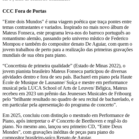
CCC Fora de Portas
"Entre dois Mundos" é uma viagem poética que traça pontes entre
temas contrastantes e variados. Inspirado no mais novo álbum de
Mateus Fonseca, este programa leva-nos do barroco português ao
romantismo alemão, passando pelo universo místico de Federico
Mompou e também do compositor denato De Aguiar, com quem o
jovem trabalhou de perto para a realização das primeiras gravações
mundiais de sua obra para piano.
“Concertista de primeira qualidade” (Estado de Minas 2022), o
jovem pianista brasileiro Mateus Fonseca participou de diversas
atividades dentro e fora de seu país. Bacharel em piano pela Haute
École de Musique de Lausanne/ Suíça e mestre em performance
musical pela LUCA School of Arts de Leuven/ Bélgica, Mateus
recebeu em 2023 um prêmio das Jeunesses Musicales de Fribourg
pelo “brilhante resultado no quadro de seu recital de bacharelado, e
em particular pela apresentação do programa de concerto”.
Em 2025, concluiu com distinção o mestrado em Performance de
Piano, após interpretar o 4º Concerto de Beethoven e regê-lo do
piano. No mesmo ano, lançou seu primeiro CD, “Entre Deux
Mondes”, com gravações inéditas de peças para piano do
compositor brasileiro-suíço Renato de Aguiar.