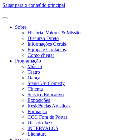
Saltar para o conteúdo principal
Sobre
História, Valores & Missão
Discurso Direto
Informações Gerais
Equipa e Contactos
Como chegar
Programação
Música
Teatro
Dança
Stand-Up Comedy
Cinema
Serviço Educativo
Exposições
Residências Artísticas
Formação
CCC Fora de Portas
Dias do Jazz
iNTERVALOS
Literatura
Espaços