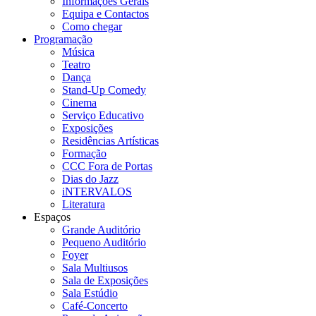
Informações Gerais
Equipa e Contactos
Como chegar
Programação
Música
Teatro
Dança
Stand-Up Comedy
Cinema
Serviço Educativo
Exposições
Residências Artísticas
Formação
CCC Fora de Portas
Dias do Jazz
iNTERVALOS
Literatura
Espaços
Grande Auditório
Pequeno Auditório
Foyer
Sala Multiusos
Sala de Exposições
Sala Estúdio
Café-Concerto