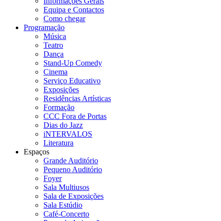
Informações Gerais
Equipa e Contactos
Como chegar
Programação
Música
Teatro
Dança
Stand-Up Comedy
Cinema
Serviço Educativo
Exposições
Residências Artísticas
Formação
CCC Fora de Portas
Dias do Jazz
iNTERVALOS
Literatura
Espaços
Grande Auditório
Pequeno Auditório
Foyer
Sala Multiusos
Sala de Exposições
Sala Estúdio
Café-Concerto