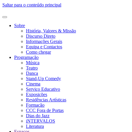
Saltar para o conteúdo principal
Sobre
História, Valores & Missão
Discurso Direto
Informações Gerais
Equipa e Contactos
Como chegar
Programação
Música
Teatro
Dança
Stand-Up Comedy
Cinema
Serviço Educativo
Exposições
Residências Artísticas
Formação
CCC Fora de Portas
Dias do Jazz
iNTERVALOS
Literatura
Espaços