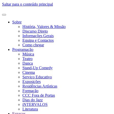
Saltar para o conteúdo principal
Sobre
História, Valores & Missão
Discurso Direto
Informações Gerais
Equipa e Contactos
Como chegar
Programação
Música
Teatro
Dança
Stand-Up Comedy
Cinema
Serviço Educativo
Exposições
Residências Artísticas
Formação
CCC Fora de Portas
Dias do Jazz
iNTERVALOS
Literatura
Espaços