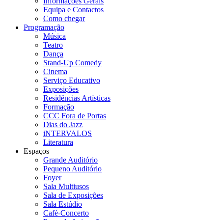
Informações Gerais
Equipa e Contactos
Como chegar
Programação
Música
Teatro
Dança
Stand-Up Comedy
Cinema
Serviço Educativo
Exposições
Residências Artísticas
Formação
CCC Fora de Portas
Dias do Jazz
iNTERVALOS
Literatura
Espaços
Grande Auditório
Pequeno Auditório
Foyer
Sala Multiusos
Sala de Exposições
Sala Estúdio
Café-Concerto