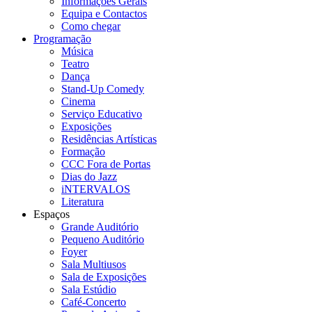
Informações Gerais
Equipa e Contactos
Como chegar
Programação
Música
Teatro
Dança
Stand-Up Comedy
Cinema
Serviço Educativo
Exposições
Residências Artísticas
Formação
CCC Fora de Portas
Dias do Jazz
iNTERVALOS
Literatura
Espaços
Grande Auditório
Pequeno Auditório
Foyer
Sala Multiusos
Sala de Exposições
Sala Estúdio
Café-Concerto