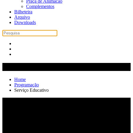
Praça de Animação
Complementos
Bilheteira
Arquivo
Downloads
Programação
Home
Programação
Serviço Educativo
Serviço Educativo do CCC
O CCC – Centro Cultural e de Congressos das Caldas da Rainha
continua a apostar no reforço do seu
projeto educativo e de
mediação de públicos
, de forma permanente através de várias
iniciativas de sensibilização, formação e fidelização de públicos,
desenvolvendo o espírito crítico, estético e criativo, enquanto