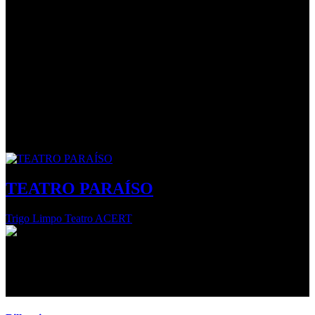
promove encontros entre as artes, os seus diversos públicos e
comunidades, numa lógica participativa.
Neste projeto do
Serviço Educativo do CCC
, que desenvolvemos
ao longo do ano, destaca-se igualmente o papel de várias entidades
culturais e sociais da cidade na ajuda à divulgação, levando a uma
maior aproximação do Centro Cultural à comunidade, através de
vários mecanismos de mobilização de públicos, desencadeados para
levar a pensar e a analisar como é que a educação se relaciona com
as práticas culturais e artísticas e quais os contributos que esta pode
dar à comunidade.
TEATRO PARAÍSO
Trigo Limpo Teatro ACERT
Estamos a preparar mais novidades
Volte em breve!