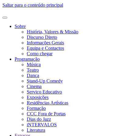
Saltar para o conteúdo principal
Sobre
História, Valores & Missão
Discurso Direto
Informações Gerais
Equipa e Contactos
Como chegar
Programação
Música
Teatro
Dança
Stand-Up Comedy
Cinema
Serviço Educativo
Exposições
Residências Artísticas
Formação
CCC Fora de Portas
Dias do Jazz
iNTERVALOS
Literatura
Espaços